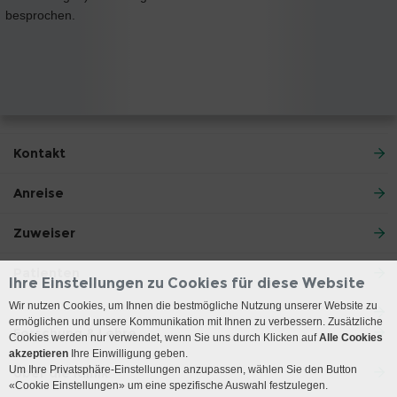
besprochen.
Kontakt
Anreise
Zuweiser
Patienten
Ihre Einstellungen zu Cookies für diese Website
Wir nutzen Cookies, um Ihnen die bestmögliche Nutzung unserer Website zu
ermöglichen und unsere Kommunikation mit Ihnen zu verbessern. Zusätzliche
Forschung & Lehre
Cookies werden nur verwendet, wenn Sie uns durch Klicken auf
Alle Cookies
akzeptieren
Ihre Einwilligung geben.
Um Ihre Privatsphäre-Einstellungen anzupassen, wählen Sie den Button
Über die Klinik
«Cookie Einstellungen» um eine spezifische Auswahl festzulegen.