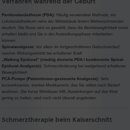
Verfahren während der Geburt
Periduralanästhesie (PDA):
Häufig verwendete Methode; ein
Lokalanästhetikum nahe der Wirbelsäule lindert Wehenschmerzen
deutlich. Die Dosis wird so gewählt, dass die
Beinbeweglichkeit meist
erhalten
bleibt und Sie in der Austreibungsphase mitarbeiten
können.
Spinalanalgesie:
Vor allem im
fortgeschrittenen Geburtsverlauf
;
rascher Wirkungseintritt bei
erhaltener Kraft
.
„Walking Epidural“ (niedrig dosierte PDA / kombinierte Spinal-
Epidural-Analgesie):
Schmerzlinderung bei
weitgehend erhaltener
Beweglichkeit
.
PCA-Pumpe (Patientinnen-gesteuerte Analgesie):
Sehr
kurzwirksames, starkes
Medikament, das Sie selbst nach Bedarf
auslösen. Die kurze Wirkdauer hilft, Auswirkungen auf das Kind
gering zu halten
; wird noch nicht überall angeboten.
Schmerztherapie beim Kaiserschnitt