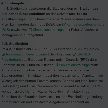
4. Studienjahr
Im 4. Studienjahr absolvieren die Studierenden ein
1-wöchiges
klinisches Blockpraktikum
an der Universitätsklinik für
Anästhesiologie und Schmerztherapie. Während dem klinischen
Praktikum werden durch das BeSiC ein
Kompetenzrefresherkurs
(BLS)
sowie zwei
Simulationstrainings
, mit Fokus Anästhesie-
Management, durchgeführt.
4./5. Studienjahr
Im 4./5. Studienjahr (BK 1 und BK 2) führt das BeSiC im Bereich
Reanimation Level Erweitert
den 1-tägigen
ERC-ILS
Providerkurs
des European Resuscitation Councils (ERC) durch.
Ebenfalls im BK 1 und BK 2 finden
Simulationstrainings
statt:
Anhand von notfallmedizinischen Situationen erlernen die
Studierenden im Simulator, nebst den medizinischen Aspekten, die
Wichtigkeit der Human Factors kennen. Anhand der Non Technical
Skills (NTS) und Crisis Ressource Management Leitsätzen (CRM)
wenden sie die Human-Factor-Aspekte im Simulator in den
Bereichen des Situationsbewusstseins, der Entscheidungs-findung,
Kommunikation und effektivem Aufgabenmanagement an.