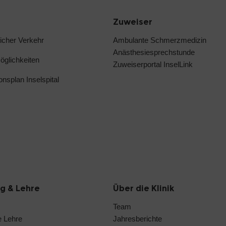
Zuweiser
licher Verkehr
Ambulante Schmerzmedizin
Anästhesiesprechstunde
glichkeiten
Zuweiserportal InselLink
ionsplan Inselspital
g & Lehre
Über die Klinik
Team
e Lehre
Jahresberichte