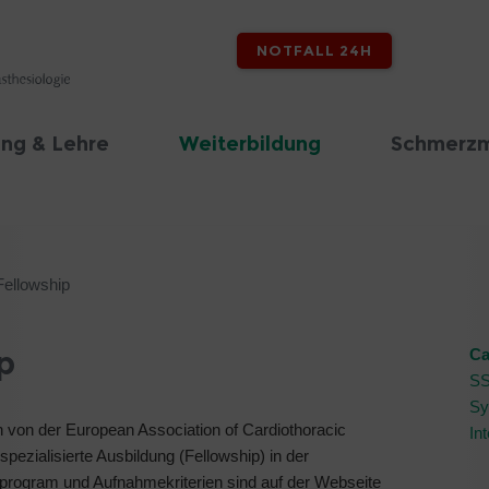
NOTFALL 24H
ng & Lehre
Weiterbildung
Schmerzm
Fellowship
p
Ca
S
Sy
n von der European Association of Cardiothoracic
In
pezialisierte Ausbildung (Fellowship) in der
gsprogram und Aufnahmekriterien sind auf der Webseite