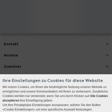
Kontakt
Anreise
Zuweiser
Patienten
Ihre Einstellungen zu Cookies für diese Website
Wir nutzen Cookies, um Ihnen die bestmögliche Nutzung unserer Website zu
ermöglichen und unsere Kommunikation mit Ihnen zu verbessern. Zusätzliche
Forschung & Lehre
Cookies werden nur verwendet, wenn Sie uns durch Klicken auf
Alle Cookies
akzeptieren
Ihre Einwilligung geben.
Um Ihre Privatsphäre-Einstellungen anzupassen, wählen Sie den Button
Über die Klinik
«Cookie Einstellungen» um eine spezifische Auswahl festzulegen.