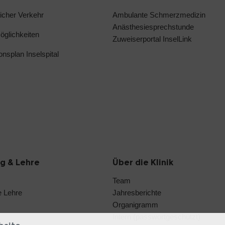
licher Verkehr
Ambulante Schmerzmedizin
Anästhesiesprechstunde
glichkeiten
Zuweiserportal InselLink
ionsplan Inselspital
g & Lehre
Über die Klinik
Team
e Lehre
Jahresberichte
Organigramm
Intern (passwortgeschützt)