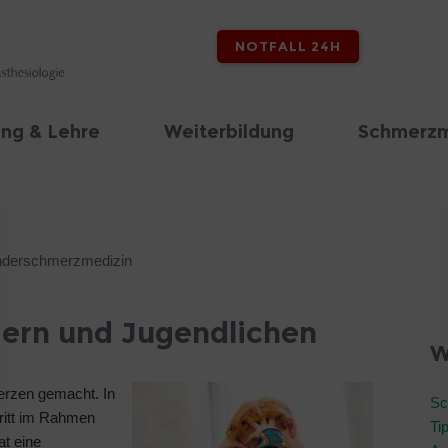
NOTFALL 24H
ng & Lehre
Weiterbildung
Schmerzm
nderschmerzmedizin
ern und Jugendlichen
W
erzen gemacht. In
Sc
ritt im Rahmen
Ti
at eine