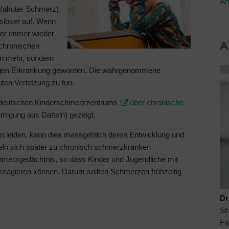
An
 (akuter Schmerz).
slöser auf. Wenn
er immer wieder
A
 chronischen
en mehr, sondern
ändigen Erkrankung geworden. Die wahrgenommene
ten Verletzung zu tun.
es deutschen Kinderschmerzzentrums
über chronische
migung aus Datteln) gezeigt.
 leiden, kann dies massgeblich deren Entwicklung und
keln sich später zu chronisch schmerzkranken
hmerzgedächtnis, so dass Kinder und Jugendliche mit
reagieren können. Darum sollten Schmerzen frühzeitig
Dr
St
Fa