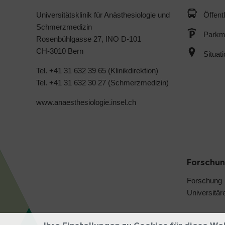
Universitätsklinik für Anästhesiologie und
Öffent
Schmerzmedizin
Parkmö
Rosenbühlgasse 27, INO D-101
CH-3010 Bern
Situat
Tel. +41 31 632 39 65 (Klinikdirektion)
Tel. +41 31 632 30 27 (Schmerzmedizin)
www.anaesthesiologie.insel.ch
Forschun
Forschung
Universitär