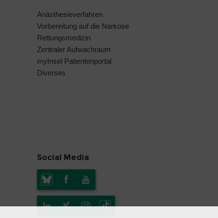
Anästhesieverfahren
Vorbereitung auf die Narkose
Rettungsmedizin
Zentraler Aufwachraum
myInsel Patientenportal
Diverses
Social Media