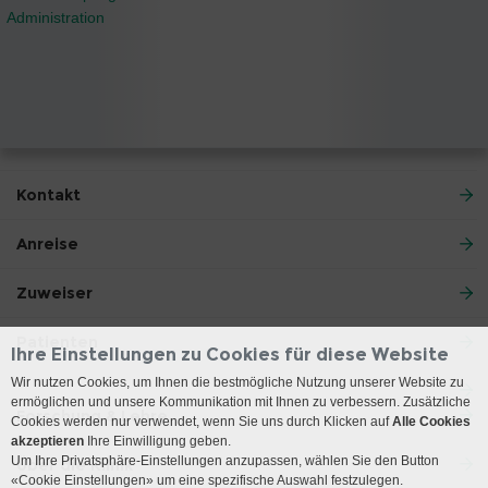
Administration
Kontakt
Anreise
Zuweiser
Patienten
Ihre Einstellungen zu Cookies für diese Website
Wir nutzen Cookies, um Ihnen die bestmögliche Nutzung unserer Website zu
ermöglichen und unsere Kommunikation mit Ihnen zu verbessern. Zusätzliche
Forschung & Lehre
Cookies werden nur verwendet, wenn Sie uns durch Klicken auf
Alle Cookies
akzeptieren
Ihre Einwilligung geben.
Um Ihre Privatsphäre-Einstellungen anzupassen, wählen Sie den Button
Über die Klinik
«Cookie Einstellungen» um eine spezifische Auswahl festzulegen.