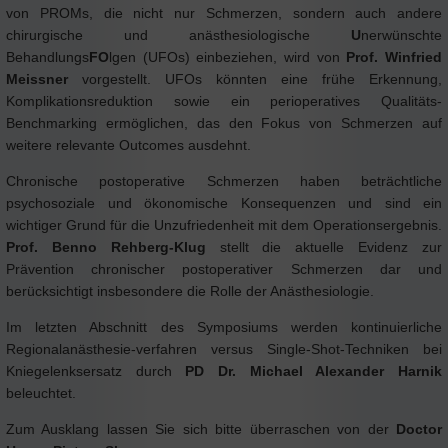
von PROMs, die nicht nur Schmerzen, sondern auch andere
chirurgische und anästhesiologische
U
nerwünschte
Behandlungs
FO
lgen (UFOs) einbeziehen, wird von
Prof. Winfried
Meissner
vorgestellt. UFOs könnten eine frühe Erkennung,
Komplikationsreduktion sowie ein perioperatives Qualitäts-
Benchmarking ermöglichen, das den Fokus von Schmerzen auf
weitere relevante Outcomes ausdehnt.
Chronische postoperative Schmerzen haben beträchtliche
psychosoziale und ökonomische Konsequenzen und sind ein
wichtiger Grund für die Unzufriedenheit mit dem Operationsergebnis.
Prof. Benno Rehberg-Klug
stellt die aktuelle Evidenz zur
Prävention chronischer postoperativer Schmerzen dar und
berücksichtigt insbesondere die Rolle der Anästhesiologie.
Im letzten Abschnitt des Symposiums werden kontinuierliche
Regionalanästhesie-verfahren versus Single-Shot-Techniken bei
Kniegelenksersatz durch
PD Dr. Michael Alexander Harnik
beleuchtet.
Zum Ausklang lassen Sie sich bitte überraschen von der
Doctor