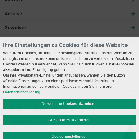
Anreise
Zuweiser
Patienten
Ihre Einstellungen zu Cookies für diese Website
Wir nutzen Cookies, um Ihnen die bestmögliche Nutzung unserer Website zu
ermöglichen und unsere Kommunikation mit Ihnen zu verbessern. Zusätzliche
Forschung & Lehre
Cookies werden nur verwendet, wenn Sie uns durch Klicken auf
Alle Cookies
akzeptieren
Ihre Einwilligung geben.
Um Ihre Privatsphäre-Einstellungen anzupassen, wählen Sie den Button
Über die Klinik
«Cookie Einstellungen» um eine spezifische Auswahl festzulegen.
Informationen zu den verwendeten Cookies finden Sie in unserer
Social Media
Datenschutzerklärung.
Notwendige Cookies akzeptieren
Impressum
Disclaimer
Datenschutz
Sitemap
Alle Cookies akzeptieren
© 2026 Insel Gruppe AG
Cookie Einstellungen