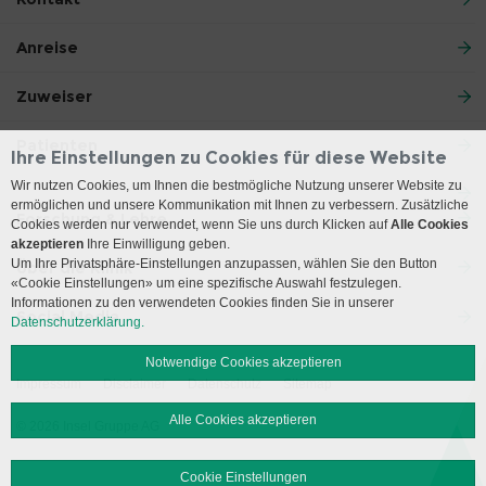
Anreise
Zuweiser
Patienten
Ihre Einstellungen zu Cookies für diese Website
Wir nutzen Cookies, um Ihnen die bestmögliche Nutzung unserer Website zu
ermöglichen und unsere Kommunikation mit Ihnen zu verbessern. Zusätzliche
Forschung & Lehre
Cookies werden nur verwendet, wenn Sie uns durch Klicken auf
Alle Cookies
akzeptieren
Ihre Einwilligung geben.
Um Ihre Privatsphäre-Einstellungen anzupassen, wählen Sie den Button
Über die Klinik
«Cookie Einstellungen» um eine spezifische Auswahl festzulegen.
Informationen zu den verwendeten Cookies finden Sie in unserer
Social Media
Datenschutzerklärung.
Notwendige Cookies akzeptieren
Impressum
Disclaimer
Datenschutz
Sitemap
Alle Cookies akzeptieren
© 2026 Insel Gruppe AG
Cookie Einstellungen