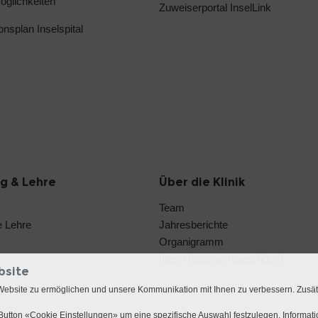
glichkeiten
Zuweiserportal InselLink
ionsplan Inselspital
g & Lehre
Über die Klinik
Team
e Lehre
Jahresberichte
Organigramm
Intern (passwortgeschützt)
bsite
Website zu ermöglichen und unsere Kommunikation mit Ihnen zu verbessern. Zusä
utton «Cookie Einstellungen» um eine spezifische Auswahl festzulegen. Informat