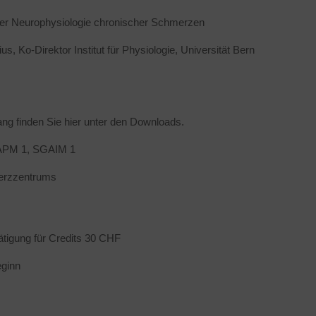
der Neurophysiologie chronischer Schmerzen
s, Ko-Direktor Institut für Physiologie, Universität Bern
g finden Sie hier unter den Downloads.
APM 1, SGAIM 1
erzzentrums
ätigung für Credits 30 CHF
eginn