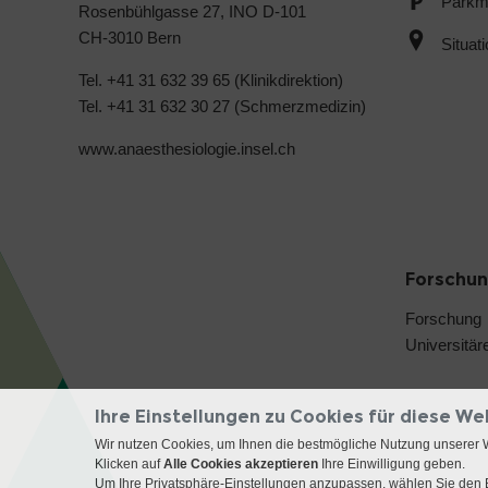
Parkmö
Rosenbühlgasse 27, INO D-101
CH-3010 Bern
Situat
Tel. +41 31 632 39 65 (Klinikdirektion)
Tel. +41 31 632 30 27 (Schmerzmedizin)
www.anaesthesiologie.insel.ch
Forschun
Forschung
Universitär
Ihre Einstellungen zu Cookies für diese We
Wir nutzen Cookies, um Ihnen die bestmögliche Nutzung unserer 
Klicken auf
Alle Cookies akzeptieren
Ihre Einwilligung geben.
Um Ihre Privatsphäre-Einstellungen anzupassen, wählen Sie den B